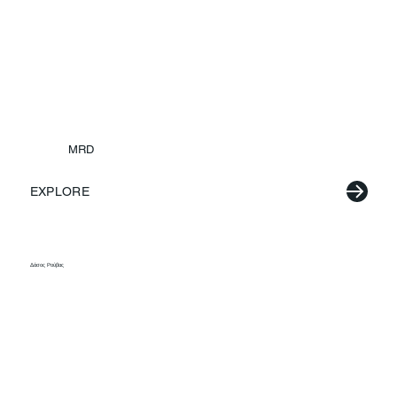
MRD
EXPLORE
Δάσος Ρούβας