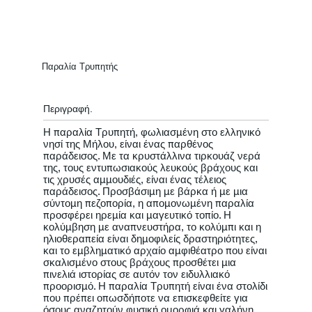
Παραλία Τρυπητής
Περιγραφή.
Η παραλία Τρυπητή, φωλιασμένη στο ελληνικό
νησί της Μήλου, είναι ένας παρθένος
παράδεισος. Με τα κρυστάλλινα τιρκουάζ νερά
της, τους εντυπωσιακούς λευκούς βράχους και
τις χρυσές αμμουδιές, είναι ένας τέλειος
παράδεισος. Προσβάσιμη με βάρκα ή με μια
σύντομη πεζοπορία, η απομονωμένη παραλία
προσφέρει ηρεμία και μαγευτικό τοπίο. Η
κολύμβηση με αναπνευστήρα, το κολύμπι και η
ηλιοθεραπεία είναι δημοφιλείς δραστηριότητες,
και το εμβληματικό αρχαίο αμφιθέατρο που είναι
σκαλισμένο στους βράχους προσθέτει μια
πινελιά ιστορίας σε αυτόν τον ειδυλλιακό
προορισμό. Η παραλία Τρυπητή είναι ένα στολίδι
που πρέπει οπωσδήποτε να επισκεφθείτε για
όσους αναζητούν φυσική ομορφιά και γαλήνη