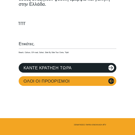
στην Ελλάδα.
ΤΠΤ
Ετικέτες.
Beach, Culture, Off-road, Safari, Side By Side Tour Crete, Tripiti
ΚΆΝΤΕ ΚΡΆΤΗΣΗ ΤΏΡΑ
ΌΛΟΙ ΟΙ ΠΡΟΟΡΙΣΜΟΊ
ΞΕΝΑΓΗΣΕΙΣ ΠΑΡΕΑ ΕΝΟΙΚΙΑΣΗ ATV