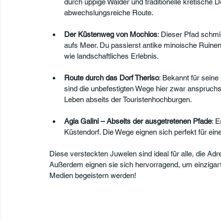
durch üppige Wälder und traditionelle kretische Dö
abwechslungsreiche Route.
Der Küstenweg von Mochlos
: Dieser Pfad schmi
aufs Meer. Du passierst antike minoische Ruinen 
wie landschaftliches Erlebnis.
Route durch das Dorf Theriso
: Bekannt für sein
sind die unbefestigten Wege hier zwar anspruchsv
Leben abseits der Touristenhochburgen.
Agia Galini – Abseits der ausgetretenen Pfade
: 
Küstendorf. Die Wege eignen sich perfekt für ei
Diese versteckten Juwelen sind ideal für alle, die Ad
Außerdem eignen sie sich hervorragend, um einzigart
Medien begeistern werden!