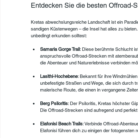
Entdecken Sie die besten Offroad-S
Kretas abwechslungsreiche Landschaft ist ein Paradie
sandigen Küstenwegen – die Insel hat alles zu bieten.
unbedingt erkunden solltest:
Samaria Gorge Trail
: Diese berühmte Schlucht is
anspruchsvolle Offroad-Strecken mit atemberaube
die Abenteuer und Naturerlebnisse verbinden mö
Lasithi-Hochebene
: Bekannt für ihre Windmühlen
unbefestigte Straßen und Wege, die sich durch tra
malerische Route, die einen in vergangene Zeite
Berg Psiloritis
: Der Psiloritis, Kretas höchster G
Die Offroad-Strecken sind aufregend und perfekt
Elafonisi Beach Trails
: Verbinde Offroad-Abenteu
Elafonisi führen dich zu einigen der fotogensten